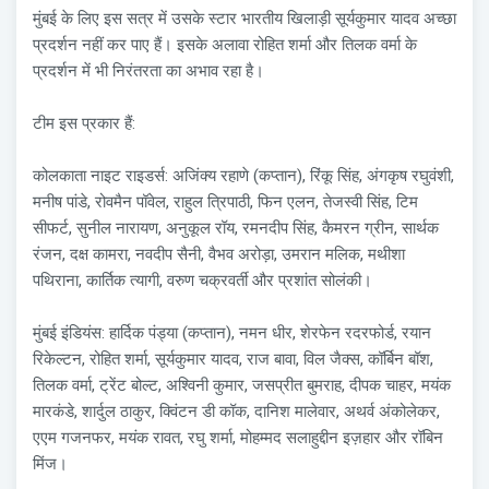
मुंबई के लिए इस सत्र में उसके स्टार भारतीय खिलाड़ी सूर्यकुमार यादव अच्छा
प्रदर्शन नहीं कर पाए हैं। इसके अलावा रोहित शर्मा और तिलक वर्मा के
प्रदर्शन में भी निरंतरता का अभाव रहा है।
टीम इस प्रकार हैं:
कोलकाता नाइट राइडर्स: अजिंक्य रहाणे (कप्तान), रिंकू सिंह, अंगकृष रघुवंशी,
मनीष पांडे, रोवमैन पॉवेल, राहुल त्रिपाठी, फिन एलन, तेजस्वी सिंह, टिम
सीफर्ट, सुनील नारायण, अनुकूल रॉय, रमनदीप सिंह, कैमरन ग्रीन, सार्थक
रंजन, दक्ष कामरा, नवदीप सैनी, वैभव अरोड़ा, उमरान मलिक, मथीशा
पथिराना, कार्तिक त्यागी, वरुण चक्रवर्ती और प्रशांत सोलंकी।
मुंबई इंडियंस: हार्दिक पंड्या (कप्तान), नमन धीर, शेरफेन रदरफोर्ड, रयान
रिकेल्टन, रोहित शर्मा, सूर्यकुमार यादव, राज बावा, विल जैक्स, कॉर्बिन बॉश,
तिलक वर्मा, ट्रेंट बोल्ट, अश्विनी कुमार, जसप्रीत बुमराह, दीपक चाहर, मयंक
मारकंडे, शार्दुल ठाकुर, क्विंटन डी कॉक, दानिश मालेवार, अथर्व अंकोलेकर,
एएम गजनफर, मयंक रावत, रघु शर्मा, मोहम्मद सलाहुद्दीन इज़हार और रॉबिन
मिंज।