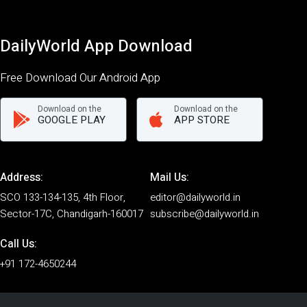
DailyWorld App Download
Free Download Our Android App
Download on the
Download on the
GOOGLE PLAY
APP STORE
Address:
Mail Us:
SCO 133-134-135, 4th Floor,
editor@dailyworld.in
Sector-17C, Chandigarh-160017
subscribe@dailyworld.in
Call Us:
+91 172-4650244